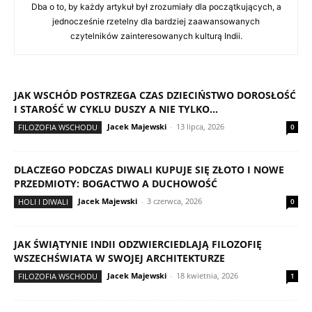
Dba o to, by każdy artykuł był zrozumiały dla początkujących, a
jednocześnie rzetelny dla bardziej zaawansowanych
czytelników zainteresowanych kulturą Indii.
JAK WSCHÓD POSTRZEGA CZAS DZIECIŃSTWO DOROSŁOŚĆ
I STAROŚĆ W CYKLU DUSZY A NIE TYLKO...
Jacek Majewski
-
13 lipca, 2026
FILOZOFIA WSCHODU
0
DLACZEGO PODCZAS DIWALI KUPUJE SIĘ ZŁOTO I NOWE
PRZEDMIOTY: BOGACTWO A DUCHOWOŚĆ
Jacek Majewski
-
3 czerwca, 2026
HOLI I DIWALI
0
JAK ŚWIĄTYNIE INDII ODZWIERCIEDLAJĄ FILOZOFIĘ
WSZECHŚWIATA W SWOJEJ ARCHITEKTURZE
Jacek Majewski
-
18 kwietnia, 2026
FILOZOFIA WSCHODU
1