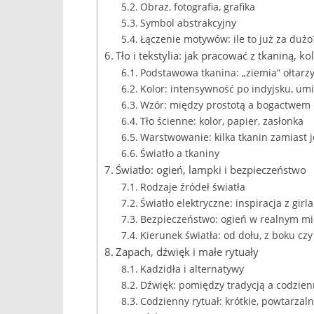
Obraz, fotografia, grafika
Symbol abstrakcyjny
Łączenie motywów: ile to już za dużo
Tło i tekstylia: jak pracować z tkaniną, 
Podstawowa tkanina: „ziemia” ołtarz
Kolor: intensywność po indyjsku, um
Wzór: między prostotą a bogactwem
Tło ścienne: kolor, papier, zasłonka
Warstwowanie: kilka tkanin zamiast 
Światło a tkaniny
Światło: ogień, lampki i bezpieczeństwo
Rodzaje źródeł światła
Światło elektryczne: inspiracja z girl
Bezpieczeństwo: ogień w realnym mi
Kierunek światła: od dołu, z boku czy
Zapach, dźwięk i małe rytuały
Kadzidła i alternatywy
Dźwięk: pomiędzy tradycją a codzien
Codzienny rytuał: krótkie, powtarzal