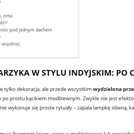
y
ń, zima
dzi?
iwości pod jednym dachem
y
i wspólnej
ZYKA W STYLU INDYJSKIM: PO C
ie tylko dekoracja, ale przede wszystkim
wydzielona prze
 po prostu kącikiem modlitewnym. Zwykle nie jest efektow
ie wykonuje się proste rytuały – zapala lampkę oliwną, kad
ajmuje fragment ściany, niszę w meblościance lub niewiel