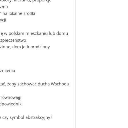
tyzmu
” na lokalne środki
ycji
cję w polskim mieszkaniu lub domu
bezpieczeństwo
dzinne, dom jednorodzinny
 zmienia
ystać, żeby zachować ducha Wschodu
a równowagi
odpowiedniki
z czy symbol abstrakcyjny?