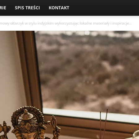
RIE
SPIS TREŚCI
KONTAKT
owy ołtarzyk w stylu indyjskim wykorzystując lokalne materiały i inspiracje...