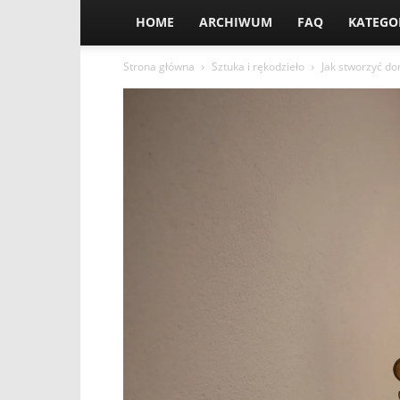
HOME
ARCHIWUM
FAQ
KATEGO
Strona główna
Sztuka i rękodzieło
Jak stworzyć dom