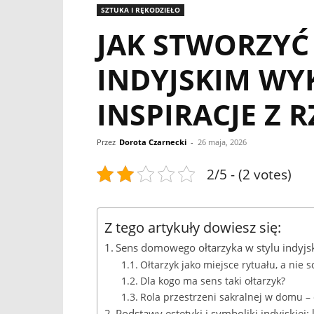
SZTUKA I RĘKODZIEŁO
JAK STWORZYĆ
INDYJSKIM WY
INSPIRACJE Z
Przez
Dorota Czarnecki
-
26 maja, 2026
2/5 - (2 votes)
Z tego artykuły dowiesz się:
Sens domowego ołtarzyka w stylu indyjsk
Ołtarzyk jako miejsce rytuału, a nie 
Dla kogo ma sens taki ołtarzyk?
Rola przestrzeni sakralnej w domu –
Podstawy estetyki i symboliki indyjskiej: 