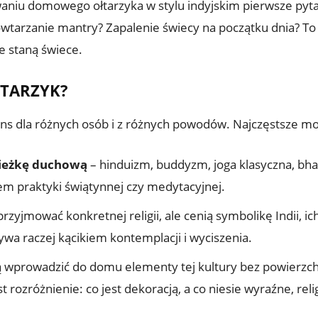
owaniu domowego ołtarzyka w stylu indyjskim pierwsze pyt
Powtarzanie mantry? Zapalenie świecy na początku dnia? To 
e staną świece.
ŁTARZYK?
ns dla różnych osób i z różnych powodów. Najczęstsze mo
cieżkę duchową
– hinduizm, buddyzm, joga klasyczna, bhakt
em praktyki świątynnej czy medytacyjnej.
 przyjmować konkretnej religii, ale cenią symbolikę Indii, i
 bywa raczej kącikiem kontemplacji i wyciszenia.
cą wprowadzić do domu elementy tej kultury bez powierz
rozróżnienie: co jest dekoracją, a co niesie wyraźne, reli