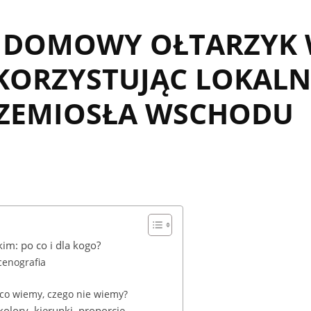
 DOMOWY OŁTARZYK 
KORZYSTUJĄC LOKALNE
 RZEMIOSŁA WSCHODU
im: po co i dla kogo?
scenografia
 co wiemy, czego nie wiemy?
kolory, kierunki, proporcje