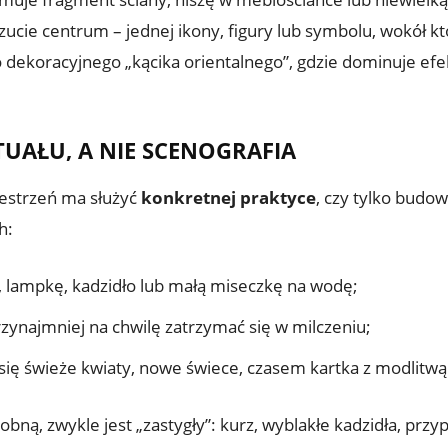
cie centrum – jednej ikony, figury lub symbolu, wokół któ
dekoracyjnego „kącika orientalnego”, gdzie dominuje efekt
TUAŁU, A NIE SCENOGRAFIA
zestrzeń ma służyć
konkretnej praktyce
, czy tylko budo
h:
, lampkę, kadzidło lub małą miseczkę na wodę;
rzynajmniej na chwilę zatrzymać się w milczeniu;
się świeże kwiaty, nowe świece, czasem kartka z modlitwą 
dobną, zwykle jest „zastygły”: kurz, wyblakłe kadzidła, prz