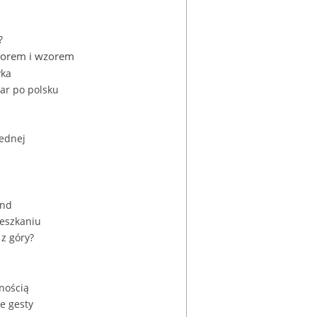
?
kolorem i wzorem
yka
iar po polsku
jednej
and
eszkaniu
 z góry?
nością
ne gesty