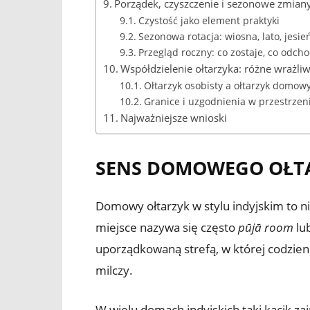
Porządek, czyszczenie i sezonowe zmian
Czystość jako element praktyki
Sezonowa rotacja: wiosna, lato, jesie
Przegląd roczny: co zostaje, co odcho
Współdzielenie ołtarzyka: różne wrażl
Ołtarzyk osobisty a ołtarzyk domow
Granice i uzgodnienia w przestrzen
Najważniejsze wnioski
SENS DOMOWEGO OŁTAR
Domowy ołtarzyk w stylu indyjskim to n
miejsce nazywa się często
pūjā room
lub
uporządkowaną strefą, w której codzienn
milczy.
W wielu domach indyjskich taki kącik z