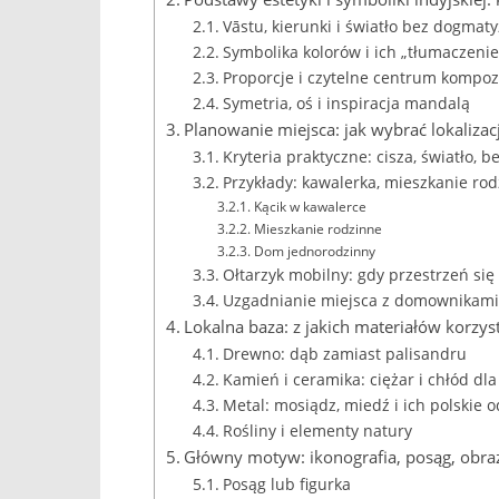
Vāstu, kierunki i światło bez dogma
Symbolika kolorów i ich „tłumaczenie
Proporcje i czytelne centrum kompoz
Symetria, oś i inspiracja mandalą
Planowanie miejsca: jak wybrać lokaliza
Kryteria praktyczne: cisza, światło, 
Przykłady: kawalerka, mieszkanie ro
Kącik w kawalerce
Mieszkanie rodzinne
Dom jednorodzinny
Ołtarzyk mobilny: gdy przestrzeń się
Uzgadnianie miejsca z domownikami
Lokalna baza: z jakich materiałów korz
Drewno: dąb zamiast palisandru
Kamień i ceramika: ciężar i chłód dl
Metal: mosiądz, miedź i ich polskie 
Rośliny i elementy natury
Główny motyw: ikonografia, posąg, obra
Posąg lub figurka