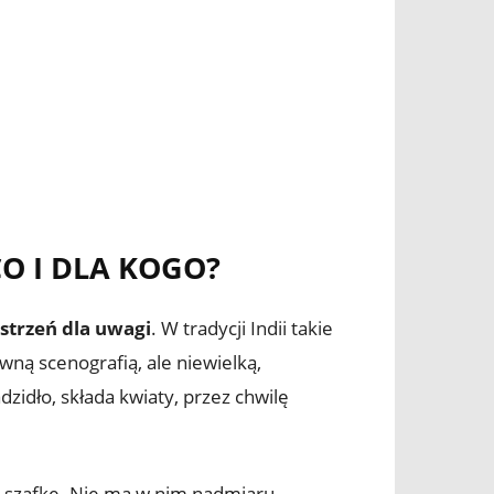
O I DLA KOGO?
strzeń dla uwagi
. W tradycji Indii takie
ną scenografią, ale niewielką,
zidło, składa kwiaty, przez chwilę
ką szafkę. Nie ma w nim nadmiaru