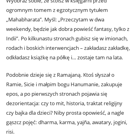
Wyobraź sobie, że stoisz w księgarni przed
ogromnym tomem z egzotycznym tytułem
„Mahabharata”. Myśl: „Przeczytam w dwa
weekendy, będzie jak dobra powieść fantasy, tylko z
Indii”. Po kilkunastu stronach gubisz się w imionach,
rodach i boskich interwencjach – zakładasz zakładkę,
odkładasz książkę na półkę i… zostaje tam na lata.
Podobnie dzieje się z Ramajaną. Ktoś słyszał o
Ramie, Sicie i małpim bogu Hanumanie, zakupuje
epos, a po pierwszych stronach pojawia się
dezorientacja: czy to mit, historia, traktat religijny
czy bajka dla dzieci? Niby prosta opowieść, a nagle
gąszcz pojęć: dharma, karma, yajña, awatary, jogini,
risi.