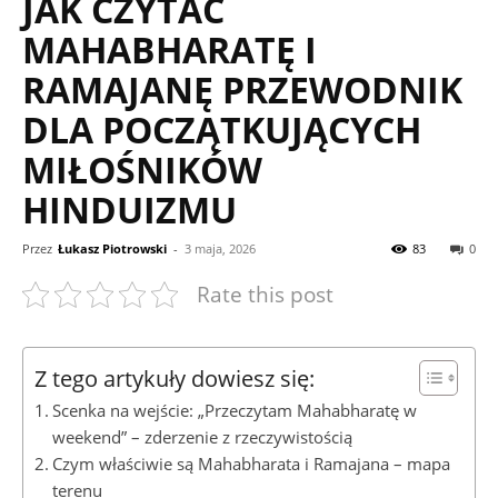
JAK CZYTAĆ
MAHABHARATĘ I
RAMAJANĘ PRZEWODNIK
DLA POCZĄTKUJĄCYCH
MIŁOŚNIKÓW
HINDUIZMU
Przez
Łukasz Piotrowski
-
3 maja, 2026
83
0
Rate this post
Z tego artykuły dowiesz się:
Scenka na wejście: „Przeczytam Mahabharatę w
weekend” – zderzenie z rzeczywistością
Czym właściwie są Mahabharata i Ramajana – mapa
terenu