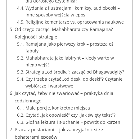
dla dorosłego czytelnika?
Wydania z ilustracjami, komiksy, audiobooki –
inne sposoby wejścia w epos
Religijne komentarze vs. opracowania naukowe
Od czego zacząć: Mahabharata czy Ramajana?
Kolejność i strategie
Ramajana jako pierwszy krok – prostsza oś
fabuły
Mahabharata jako labirynt – kiedy warto w
niego wejść
Strategia „od środka”: zacząć od Bhagawadgity?
Czy trzeba czytać „od deski do deski”? Czytanie
wybiórcze i warstwowe
Jak czytać, żeby nie zwariować – praktyka dnia
codziennego
Małe porcje, konkretne miejsca
Czytać „jak opowieść” czy „jak święty tekst”?
Głośna lektura i słuchanie – powrót do korzeni
Praca z postaciami – jak zaprzyjaźnić się z
bohaterami eposów