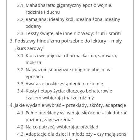
Mahabharata: gigantyczny epos o wojnie,
rodzinie i duchu
Ramajana: idealny król, idealna żona, idealny
oddany
Teksty święte, ale inne niż Wedy: śruti i smriti
Podstawy hinduizmu potrzebne do lektury – mały
„kurs zerowy”
Kluczowe pojęcia: dharma, karma, samsara,
moksza
Najważniejsi bogowie i boginie obecni w
eposach
Awatara: boskie zstąpienie na ziemię
Kasty i etapy życia: dlaczego bohaterowie
czasem wybierają inaczej niż my
Jakie wydanie wybrać – przekłady, skróty, adaptacje
Pełne przekłady vs. wersje skrócone – jak dobrać
poziom „zagęszczenia”
Na co patrzeć, wybierając przekład
Adaptacje dla dzieci i młodzieży – czy mają sens