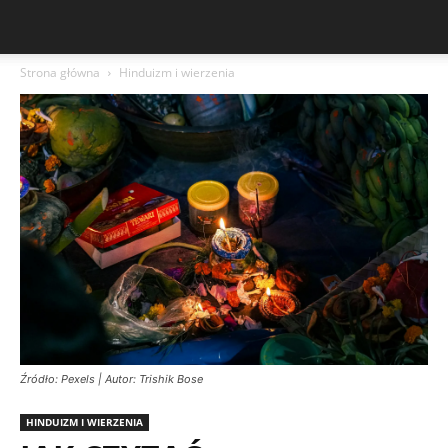
Strona główna
Hinduizm i wierzenia
Źródło: Pexels | Autor: Trishik Bose
HINDUIZM I WIERZENIA