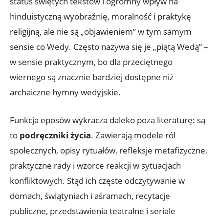
status świętych tekstów i ogromny wpływ na
hinduistyczną wyobraźnię, moralność i praktykę
religijną, ale nie są „objawieniem” w tym samym
sensie co Wedy. Często nazywa się je „piątą Wedą” –
w sensie praktycznym, bo dla przeciętnego
wiernego są znacznie bardziej dostępne niż
archaiczne hymny wedyjskie.
Funkcja eposów wykracza daleko poza literaturę: są
to
podręczniki życia
. Zawierają modele ról
społecznych, opisy rytuałów, refleksje metafizyczne,
praktyczne rady i wzorce reakcji w sytuacjach
konfliktowych. Stąd ich częste odczytywanie w
domach, świątyniach i aśramach, recytacje
publiczne, przedstawienia teatralne i seriale