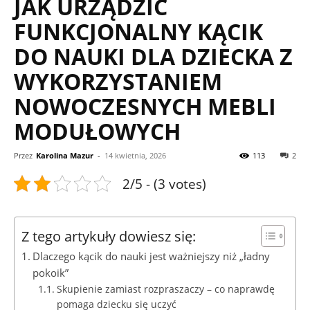
JAK URZĄDZIĆ
FUNKCJONALNY KĄCIK
DO NAUKI DLA DZIECKA Z
WYKORZYSTANIEM
NOWOCZESNYCH MEBLI
MODUŁOWYCH
Przez
Karolina Mazur
-
14 kwietnia, 2026
113
2
2/5 - (3 votes)
Z tego artykuły dowiesz się:
Dlaczego kącik do nauki jest ważniejszy niż „ładny
pokoik”
Skupienie zamiast rozpraszaczy – co naprawdę
pomaga dziecku się uczyć