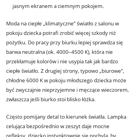
jasnym ekranem a ciemnym pokojem.
Moda na ciepłe „klimatyczne” światło z salonu w
pokoju dziecka potrafi zrobić więcej szkody niż
pożytku. Do pracy przy biurku lepiej sprawdza się
barwa neutralna (ok. 4000–4500 K), która nie
przekłamuje kolorów i nie usypia tak jak bardzo
ciepłe światło. Z drugiej strony, typowo „biurowe”,
chłodne 6000 K w pokoju młodszego dziecka może
być zwyczajnie nieprzyjemne i męczące wieczorem,
zwłaszcza jeśli biurko stoi blisko łóżka.
Często pomijany detal to kierunek światła. Lampka
celująca bezpośrednio w zeszyt daje mocne
refleksy, dziecko instynktownie się pochyla, by