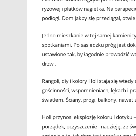
ryżowej i płatków nagietka. Na parapecie
podłogi. Dom jakby się przeciągał, otwie
Jedno mieszkanie w tej samej kamienicy
spotkaniami. Po sąsiedzku próg jest dok
ustawione tak, by łagodnie prowadzić w
drzwi.
Rangoli, diy i kolory Holi stają się wte
gościnności, wspomnieniach, lękach i pr
światłem. Ściany, progi, balkony, nawe
Holi przynosi eksplozję koloru i dotyku 
porządek, oczyszczenie i nadzieję, że 
zmieniają to, jak dom jest przeżywany. 