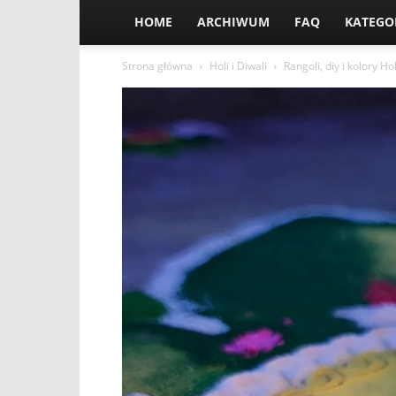
HOME
ARCHIWUM
FAQ
KATEGO
Strona główna
Holi i Diwali
Rangoli, diy i kolory H