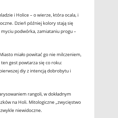
zie i Holice – o wierze, która ocala, i
oczne. Dzień później kolory stają się
u, myciu podwórka, zamiataniu progu –
Miasto miało powitać go nie milczeniem,
ten gest powtarza się co roku:
erwszej diy z intencją dobrobytu i
narysowaniem rangoli, w dokładnym
ków na Holi. Mitologiczne „zwycięstwo
o zwykle niewidoczne.