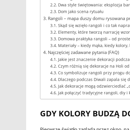
Dwa style świętowania: eksplozja bar
Dom jako scena rytuału
Rangoli – mapa duszy domu rysowana p
Skąd się wzięło rangoli i co tak nap
Elementy, które tworzą narrację wzo
Domowa praktyka rangoli – od proste
Materiały – kiedy mąka, kiedy kolory,
Najczęściej zadawane pytania (FAQ)
Jakie jest znaczenie dekoracji podcza
Czym różnią się dekoracje na Holi od
Co symbolizuje rangoli przy progu 
Dlaczego podczas Diwali zapala się 
Jak dekoracje mogą odzwierciedlać „d
Jak połączyć tradycyjne rangoli, diy
GDY KOLORY BUDZĄ D
Pierwsze światło zagląda przez okno, na