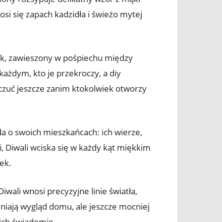
osi się zapach kadzidła i świeżo mytej
łek, zawieszony w pośpiechu między
każdym, kto je przekroczy, a diy
czuć jeszcze zanim ktokolwiek otworzy
ada o swoich mieszkańcach: ich wierze,
, Diwali wciska się w każdy kąt miękkim
ek.
iwali wnosi precyzyjne linie światła,
niają wygląd domu, ale jeszcze mocniej
nich świadomie.