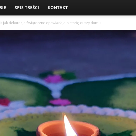
RIE
SPIS TREŚCI
KONTAKT
oli: jak dekoracje świąteczne opowiadają historię duszy domu