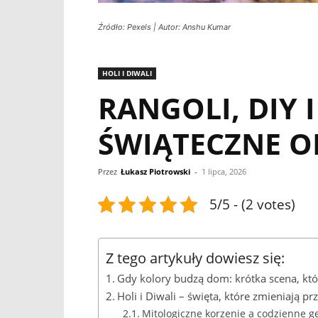
Źródło: Pexels | Autor: Anshu Kumar
HOLI I DIWALI
RANGOLI, DIY 
ŚWIĄTECZNE O
Przez
Łukasz Piotrowski
-
1 lipca, 2026
5/5 - (2 votes)
Z tego artykuły dowiesz się:
Gdy kolory budzą dom: krótka scena, kt
Holi i Diwali – święta, które zmieniają p
Mitologiczne korzenie a codzienne g