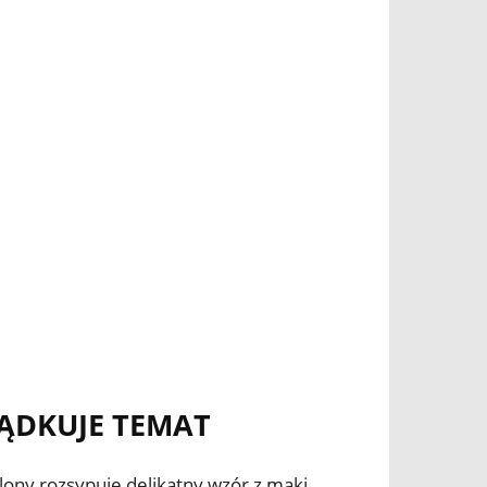
ĄDKUJE TEMAT
lony rozsypuje delikatny wzór z mąki