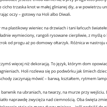
 cicho trzaska knot w małej glinianej diy, a w powietrzu un
rając oczy – gotowy na Holi albo Diwali.
 ma plastikowy wieniec na drzwiach i tani łańcuch świate
ładnie wymieciony, rangoli rysowane cierpliwie, z myślą o 
zrok od progu aż po domowy ołtarzyk. Różnica w nastroju 
dy czymś więcej niż dekoracją. To język, którym dom opowi
agnieniach. Holi rozlewa się po podwórku jak śmiech dzieci
t schody zaczynają mówić – barwą, kształtem, rytmem lamp
– barwnik na ubraniach, na twarzy, na murze przy wejściu. D
światło naprawdę zwycięża nad ciemnością. Oba święta zmie
Dekoracje stają się mapą duszy miejsca – jeśli podejść do 