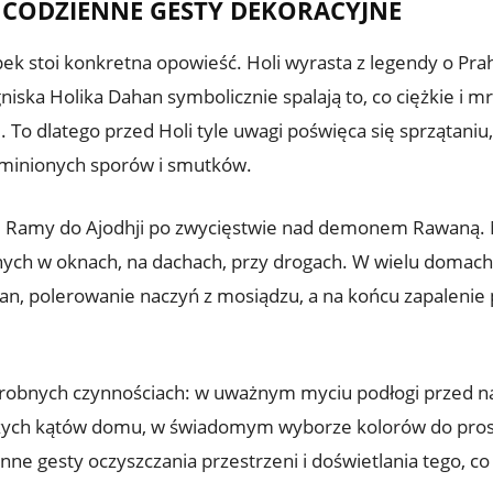
 CODZIENNE GESTY DEKORACYJNE
stoi konkretna opowieść. Holi wyrasta z legendy o Prahlad
niska Holika Dahan symbolicznie spalają to, co ciężkie i mr
 To dlatego przed Holi tyle uwagi poświęca się sprzątani
ę minionych sporów i smutków.
cie Ramy do Ajodhji po zwycięstwie nad demonem Rawaną. 
nych w oknach, na dachach, przy drogach. W wielu domach 
n, polerowanie naczyń z mosiądzu, a na końcu zapalenie pi
w drobnych czynnościach: w uważnym myciu podłogi przed 
szych kątów domu, w świadomym wyborze kolorów do prosz
nne gesty oczyszczania przestrzeni i doświetlania tego, c