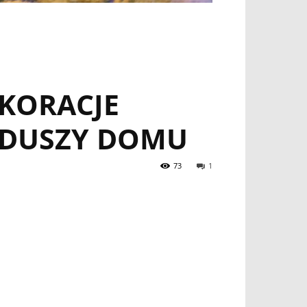
EKORACJE
 DUSZY DOMU
73
1