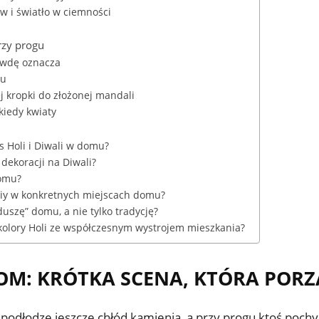
w i światło w ciemności
rzy progu
rawdę oznacza
ru
j kropki do złożonej mandali
 kiedy kwiaty
s Holi i Diwali w domu?
 dekoracji na Diwali?
domu?
diy w konkretnych miejscach domu?
uszę” domu, a nie tylko tradycję?
 i kolory Holi ze współczesnym wystrojem mieszkania?
OM: KRÓTKA SCENA, KTÓRA PORZ
 podłodze jeszcze chłód kamienia, a przy progu ktoś pochy