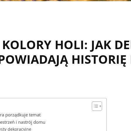
I KOLORY HOLI: JAK D
POWIADAJĄ HISTORIĘ
óra porządkuje temat
rzestrzeń i nastrój domu
esty dekoracyjne