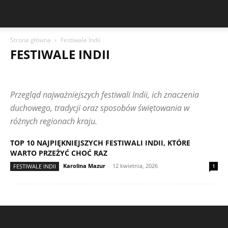
Strona główna
Festiwale Indii
FESTIWALE INDII
CIEKAWOSTKI KULTUROWE
CODZIENNE ŻYCIE W INDIACH
CZYTELNICY PISZĄ
FESTIWAL RATHA YATRA
FESTIWALE INDII
Przegląd najważniejszych festiwali Indii, ich znaczenia
FILOZOFIA WSCHODU
HINDUIZM I WIERZENIA
HOLI I DIWALI
KUCHNIA I POSTY
LUDZIE I HISTORIE
MUZYKA I TANIEC
duchowego, tradycji oraz sposobów świętowania w
PODRÓŻE PO INDIACH
RYTUAŁY I OBRZĘDY
różnych regionach kraju.
ŚWIĄTYNIE I MIEJSCA KULTU
SYMBOLE I ZNACZENIA
SZTUKA I RĘKODZIEŁO
TOP 10 NAJPIĘKNIEJSZYCH FESTIWALI INDII, KTÓRE
WARTO PRZEŻYĆ CHOĆ RAZ
Karolina Mazur
-
12 kwietnia, 2026
FESTIWALE INDII
1