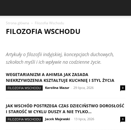
Strona główna
Filozofia Wschodu
FILOZOFIA WSCHODU
CIEKAWOSTKI KULTUROWE
CODZIENNE ŻYCIE W INDIACH
CZYTELNICY PISZĄ
FESTIWAL RATHA YATRA
FESTIWALE INDII
Artykuły o filozofii indyjskiej, koncepcjach duchowych,
FILOZOFIA WSCHODU
HINDUIZM I WIERZENIA
HOLI I DIWALI
KUCHNIA I POSTY
LUDZIE I HISTORIE
MUZYKA I TANIEC
szkołach myśli i ich wpływie na codzienne życie.
PODRÓŻE PO INDIACH
RYTUAŁY I OBRZĘDY
ŚWIĄTYNIE I MIEJSCA KULTU
SYMBOLE I ZNACZENIA
WEGETARIANIZM A AHIMSA JAK ZASADA
SZTUKA I RĘKODZIEŁO
NIEKRZYWDZENIA KSZTAŁTUJE KUCHNIĘ I STYL ŻYCIA
Karolina Mazur
-
29 lipca, 2026
FILOZOFIA WSCHODU
0
JAK WSCHÓD POSTRZEGA CZAS DZIECIŃSTWO DOROSŁOŚĆ
I STAROŚĆ W CYKLU DUSZY A NIE TYLKO...
Jacek Majewski
-
13 lipca, 2026
FILOZOFIA WSCHODU
0