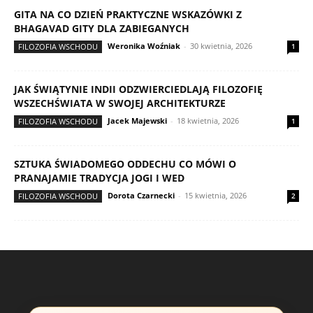
GITA NA CO DZIEŃ PRAKTYCZNE WSKAZÓWKI Z
BHAGAVAD GITY DLA ZABIEGANYCH
Weronika Woźniak
-
30 kwietnia, 2026
FILOZOFIA WSCHODU
1
JAK ŚWIĄTYNIE INDII ODZWIERCIEDLAJĄ FILOZOFIĘ
WSZECHŚWIATA W SWOJEJ ARCHITEKTURZE
Jacek Majewski
-
18 kwietnia, 2026
FILOZOFIA WSCHODU
1
SZTUKA ŚWIADOMEGO ODDECHU CO MÓWI O
PRANAJAMIE TRADYCJA JOGI I WED
Dorota Czarnecki
-
15 kwietnia, 2026
FILOZOFIA WSCHODU
2