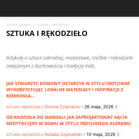
Strona główna
Sztuka i rękodzieło
SZTUKA I RĘKODZIEŁO
CIEKAWOSTKI KULTUROWE
CODZIENNE ŻYCIE W INDIACH
CZYTELNICY PISZĄ
FESTIWAL RATHA YATRA
FESTIWALE INDII
Artykuły o sztuce sakralnej, malarstwie, rzeźbie i rękodziele
FILOZOFIA WSCHODU
HINDUIZM I WIERZENIA
HOLI I DIWALI
KUCHNIA I POSTY
LUDZIE I HISTORIE
MUZYKA I TANIEC
związanym z duchowością i tradycją Indii.
PODRÓŻE PO INDIACH
RYTUAŁY I OBRZĘDY
ŚWIĄTYNIE I MIEJSCA KULTU
SYMBOLE I ZNACZENIA
JAK STWORZYĆ DOMOWY OŁTARZYK W STYLU INDYJSKIM
SZTUKA I RĘKODZIEŁO
WYKORZYSTUJĄC LOKALNE MATERIAŁY I INSPIRACJE Z
RZEMIOSŁA...
Dorota Czarnecki
-
26 maja, 2026
0
SZTUKA I RĘKODZIEŁO
OD KADZIDŁA DO MANDALI JAK ZAPROJEKTOWAĆ KĄCIK
MEDYTACYJNY W DOMU W STYLU INDYJSKIEGO ASZRAMU
Natalia Szymański
-
10 maja, 2026
3
SZTUKA I RĘKODZIEŁO